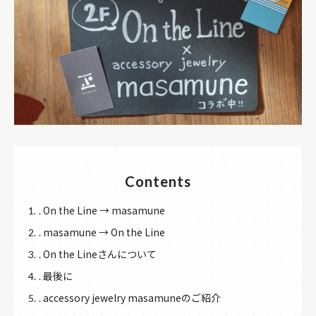
Contents
On the Line → masamune
1.
masamune → On the Line
2.
On the Lineさんについて
3.
最後に
4.
accessory jewelry masamuneのご紹介
5.