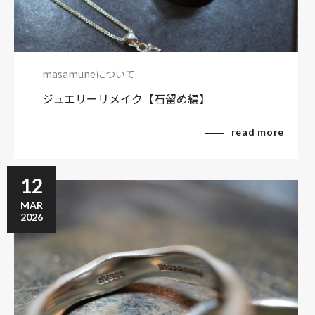
masamuneについて
ジュエリーリメイク【石留め編】
read more
12
MAR
2026