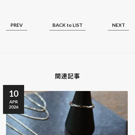
PREV
BACK to LIST
NEXT
関連記事
10
APR
2026